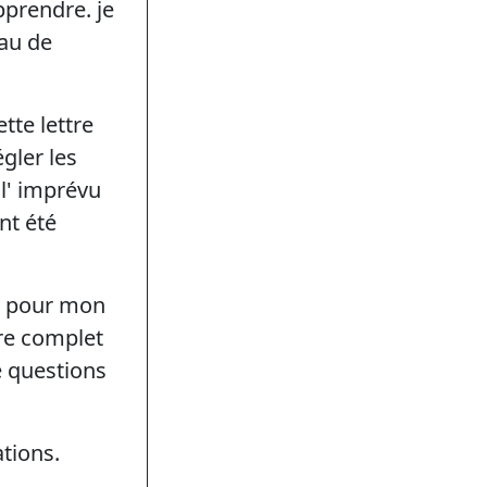
pprendre. je
eau de
te lettre
gler les
 l' imprévu
nt été
i pour mon
tre complet
e questions
tions.