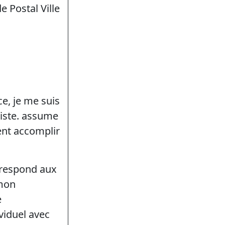
e Postal Ville
e, je me suis
iste. assume
ment accomplir
rrespond aux
 mon
e
viduel avec