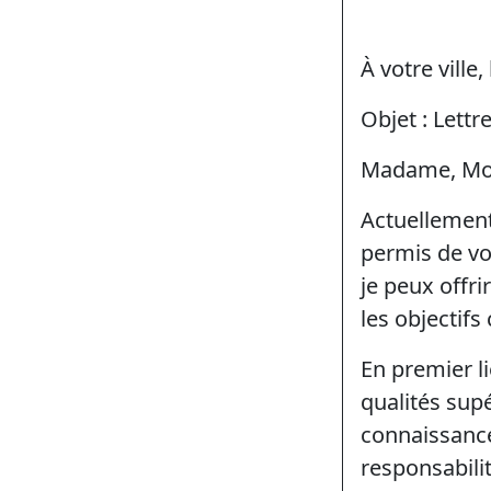
À votre ville,
Objet : Lettr
Madame, Mon
Actuellement
permis de vo
je peux offri
les objectifs 
En premier l
qualités sup
connaissance
responsabili