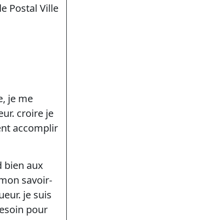
e Postal Ville
e, je me
r. croire je
ent accomplir
d bien aux
 mon savoir-
eur. je suis
besoin pour