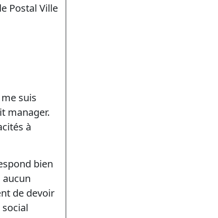
e Postal Ville
e me suis
it manager.
acités à
respond bien
s aucun
nt de devoir
 social