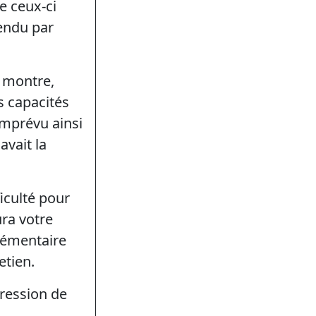
e ceux-ci
tendu par
e montre,
s capacités
imprévu ainsi
avait la
iculté pour
ura votre
plémentaire
etien.
pression de