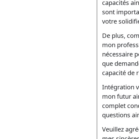
capacités ain
sont importan
votre solidifi
De plus, com
mon professi
nécessaire p
que demandes
capacité de 
Intégration 
mon futur ai
complet conc
questions ain
Veuillez agré
mes sincères