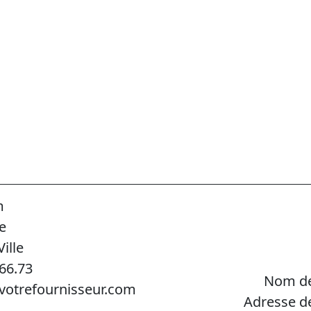
m
e
ille
.66.73
Nom de
votrefournisseur.com
Adresse d