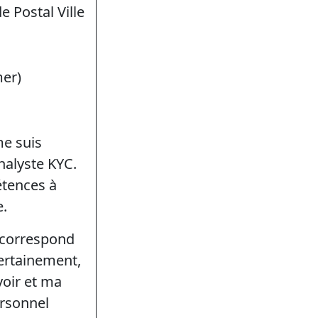
e Postal Ville
mer)
me suis
nalyste KYC.
étences à
e.
 correspond
Certainement,
voir et ma
ersonnel