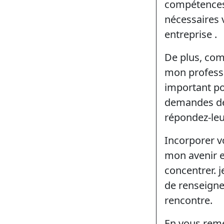
compétences e
nécessaires v
entreprise .
De plus, com
mon professi
important po
demandes de 
répondez-le
Incorporer v
mon avenir e
concentrer. 
de renseigne
rencontre.
En vous reme