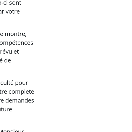
-ci sont
ar votre
re montre,
 compétences
révu et
é de
iculté pour
otre complete
aire demandes
uture
Monsieur,