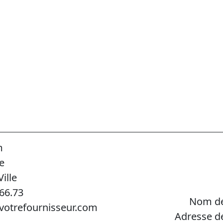
m
e
ille
.66.73
Nom de
votrefournisseur.com
Adresse d